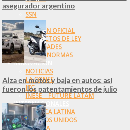
asegurador argentino
NORMAS
SSN
SRT
BOLETÍN OFICIAL
PROYECTOS DE LEY
SOCIEDADES
OTRAS NORMAS
INNOVACIÓN
NOTICIAS
LA CONFE
Alza en motos y baja en autos: así
ITC
fueron los patentamientos de julio
INESE – FÜTURE LATAM
INTERNACIONALES
AMÉRICA LATINA
ESTADOS UNIDOS
EUROPA