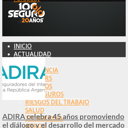
INICIO
ACTUALIDAD
MERCADO
ASISTENCIA
BROKERS
SEGUROS
REASEGUROS
RIESGOS DEL TRABAJO
SALUD
ADIRA celebra 45 años promoviendo
TECNOLOGÍA
el diálogo y el desarrollo del mercado
OTROS