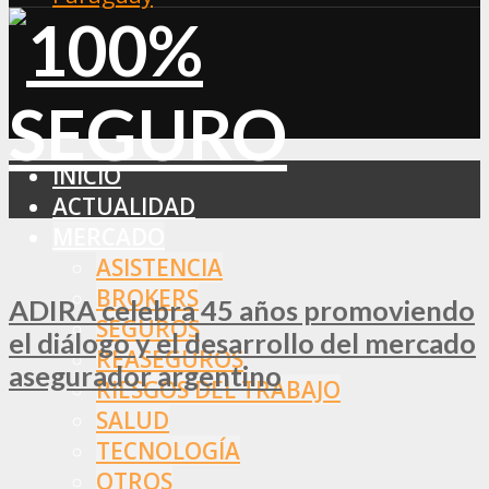
INICIO
ACTUALIDAD
MERCADO
ASISTENCIA
BROKERS
ADIRA celebra 45 años promoviendo
SEGUROS
el diálogo y el desarrollo del mercado
REASEGUROS
asegurador argentino
RIESGOS DEL TRABAJO
SALUD
TECNOLOGÍA
OTROS