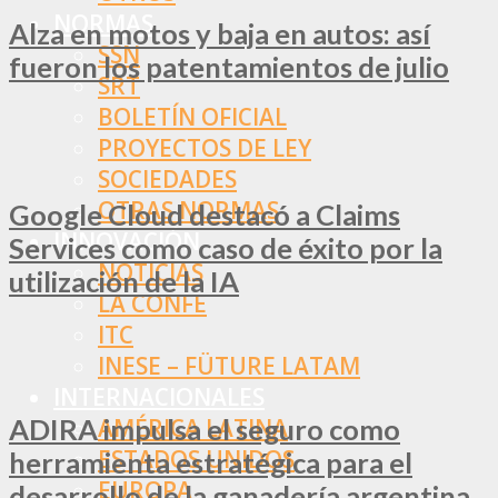
NORMAS
Alza en motos y baja en autos: así
SSN
fueron los patentamientos de julio
SRT
BOLETÍN OFICIAL
PROYECTOS DE LEY
SOCIEDADES
OTRAS NORMAS
Google Cloud destacó a Claims
INNOVACIÓN
Services como caso de éxito por la
NOTICIAS
utilización de la IA
LA CONFE
ITC
INESE – FÜTURE LATAM
INTERNACIONALES
ADIRA impulsa el seguro como
AMÉRICA LATINA
ESTADOS UNIDOS
herramienta estratégica para el
EUROPA
desarrollo de la ganadería argentina