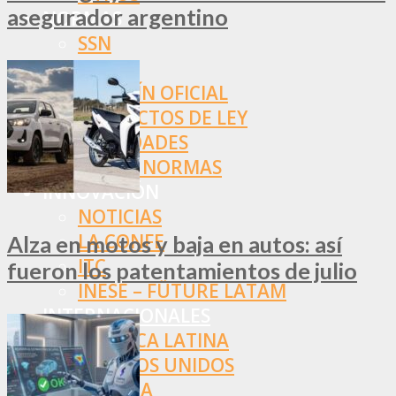
asegurador argentino
NORMAS
SSN
SRT
BOLETÍN OFICIAL
PROYECTOS DE LEY
SOCIEDADES
OTRAS NORMAS
INNOVACIÓN
NOTICIAS
LA CONFE
Alza en motos y baja en autos: así
ITC
fueron los patentamientos de julio
INESE – FÜTURE LATAM
INTERNACIONALES
AMÉRICA LATINA
ESTADOS UNIDOS
EUROPA