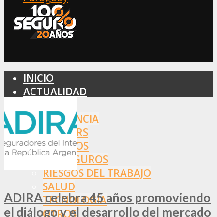
INICIO
ACTUALIDAD
MERCADO
ASISTENCIA
BROKERS
SEGUROS
REASEGUROS
RIESGOS DEL TRABAJO
SALUD
ADIRA celebra 45 años promoviendo
TECNOLOGÍA
el diálogo y el desarrollo del mercado
OTROS