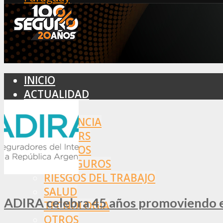
INICIO
ACTUALIDAD
MERCADO
ASISTENCIA
BROKERS
SEGUROS
REASEGUROS
RIESGOS DEL TRABAJO
SALUD
ADIRA celebra 45 años promoviendo el
TECNOLOGÍA
OTROS