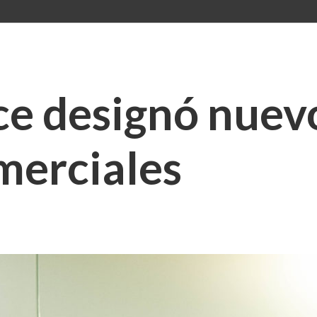
ce designó nuev
merciales