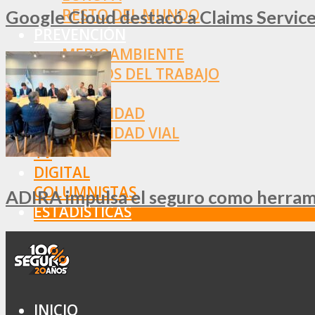
RESTO DEL MUNDO
Google Cloud destacó a Claims Services
PREVENCIÓN
MEDIOAMBIENTE
RIESGOS DEL TRABAJO
SALUD
SEGURIDAD
SEGURIDAD VIAL
TV
DIGITAL
COLUMNISTAS
ADIRA impulsa el seguro como herramie
ESTADÍSTICAS
INICIO