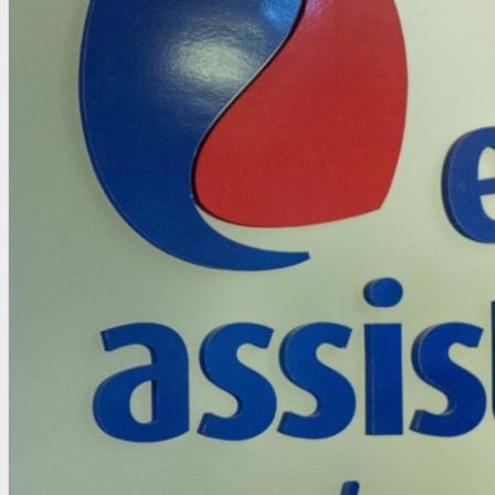
OTRAS NORMAS
INNOVACIÓN
NOTICIAS
LA CONFE
ITC
INESE – FÜTURE LATAM
INTERNACIONALES
AMÉRICA LATINA
ESTADOS UNIDOS
EUROPA
RESTO DEL MUNDO
PREVENCIÓN
MEDIOAMBIENTE
RIESGOS DEL TRABAJO
SALUD
SEGURIDAD