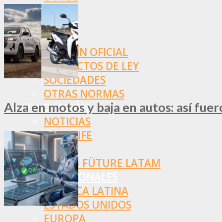
NORMAS
SSN
SRT
BOLETÍN OFICIAL
PROYECTOS DE LEY
SOCIEDADES
OTRAS NORMAS
Alza en motos y baja en autos: así fue
INNOVACIÓN
NOTICIAS
LA CONFE
ITC
INESE – FÜTURE LATAM
INTERNACIONALES
AMÉRICA LATINA
ESTADOS UNIDOS
EUROPA