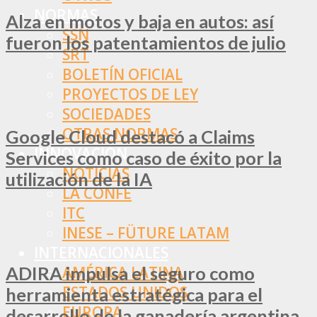
NORMAS
Alza en motos y baja en autos: así
SSN
fueron los patentamientos de julio
SRT
BOLETÍN OFICIAL
PROYECTOS DE LEY
SOCIEDADES
OTRAS NORMAS
Google Cloud destacó a Claims
INNOVACIÓN
Services como caso de éxito por la
NOTICIAS
utilización de la IA
LA CONFE
ITC
INESE – FÜTURE LATAM
INTERNACIONALES
ADIRA impulsa el seguro como
AMÉRICA LATINA
ESTADOS UNIDOS
herramienta estratégica para el
EUROPA
desarrollo de la ganadería argentina