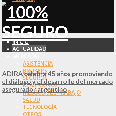
INICIO
ACTUALIDAD
MERCADO
ASISTENCIA
BROKERS
ADIRA celebra 45 años promoviendo
SEGUROS
el diálogo y el desarrollo del mercado
REASEGUROS
asegurador argentino
RIESGOS DEL TRABAJO
SALUD
TECNOLOGÍA
OTROS