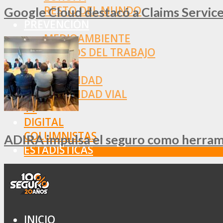
RESTO DEL MUNDO
Google Cloud destacó a Claims Services
PREVENCIÓN
MEDIOAMBIENTE
RIESGOS DEL TRABAJO
SALUD
SEGURIDAD
SEGURIDAD VIAL
TV
DIGITAL
COLUMNISTAS
ADIRA impulsa el seguro como herramie
ESTADÍSTICAS
INICIO