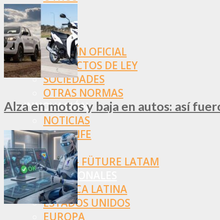
NORMAS
SSN
SRT
BOLETÍN OFICIAL
PROYECTOS DE LEY
SOCIEDADES
OTRAS NORMAS
Alza en motos y baja en autos: así fue
INNOVACIÓN
NOTICIAS
LA CONFE
ITC
INESE – FÜTURE LATAM
INTERNACIONALES
AMÉRICA LATINA
ESTADOS UNIDOS
EUROPA