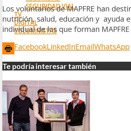
SEGURIDAD VIAL
Los voluntarios de MAPFRE han destin
TV
nutrición, salud, educación y ayuda 
DIGITAL
individual de los que forman MAPFRE
COLUMNISTAS
ESTADÍSTICAS
Facebook
LinkedIn
Email
WhatsApp
Te podría interesar también