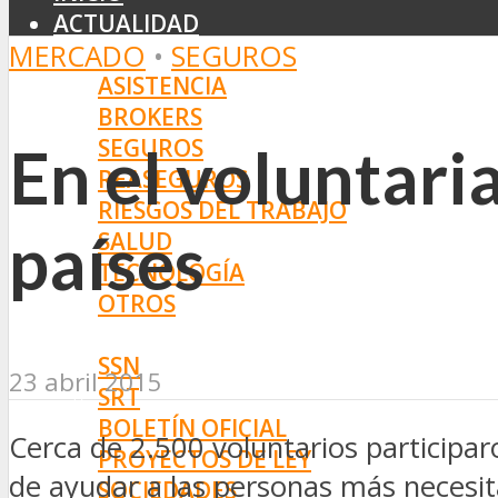
ACTUALIDAD
MERCADO
•
SEGUROS
MERCADO
ASISTENCIA
BROKERS
SEGUROS
En el voluntar
REASEGUROS
RIESGOS DEL TRABAJO
países
SALUD
TECNOLOGÍA
OTROS
NORMAS
SSN
23 abril 2015
SRT
BOLETÍN OFICIAL
Cerca de 2.500 voluntarios participaro
PROYECTOS DE LEY
de ayudar a las personas más necesit
SOCIEDADES