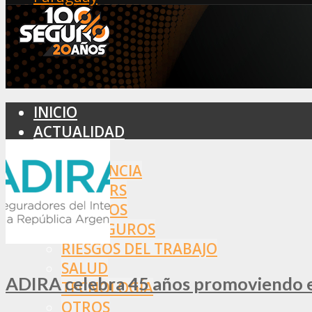
INICIO
ACTUALIDAD
MERCADO
ASISTENCIA
BROKERS
SEGUROS
REASEGUROS
RIESGOS DEL TRABAJO
SALUD
ADIRA celebra 45 años promoviendo el
TECNOLOGÍA
OTROS