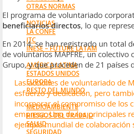
OTRAS NORMAS
El programa de voluntariado corporat
INNOVACIÓN
NOTICIAS
beneficiarios directos
, lo que repres
LA CONFE
ITC
En 2014, se han registrado un total d
INESE – FÜTURE LATAM
de voluntarios MAPFRE, un colectivo 
INTERNACIONALES
Grupo, y que proceden de 21 países d
AMÉRICA LATINA
ESTADOS UNIDOS
EUROPA
Las acciones de voluntariado de M
RESTO DEL MUNDO
esfuerzo y dedicación, pero tamb
PREVENCIÓN
incorporar el compromiso de los cl
MEDIOAMBIENTE
empresa. Uno de los principales r
RIESGOS DEL TRABAJO
SALUD
ejemplo mundial de colaboración s
SEGURIDAD