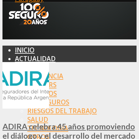
INICIO
ACTUALIDAD
MERCADO
ASISTENCIA
BROKERS
SEGUROS
REASEGUROS
RIESGOS DEL TRABAJO
SALUD
ADIRA celebra 45 años promoviendo
TECNOLOGÍA
el diálogo y el desarrollo del mercado
OTROS