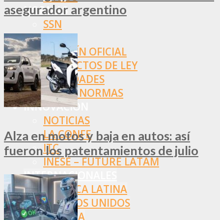
asegurador argentino
NORMAS
SSN
SRT
BOLETÍN OFICIAL
PROYECTOS DE LEY
SOCIEDADES
OTRAS NORMAS
INNOVACIÓN
NOTICIAS
LA CONFE
Alza en motos y baja en autos: así
ITC
fueron los patentamientos de julio
INESE – FÜTURE LATAM
INTERNACIONALES
AMÉRICA LATINA
ESTADOS UNIDOS
EUROPA