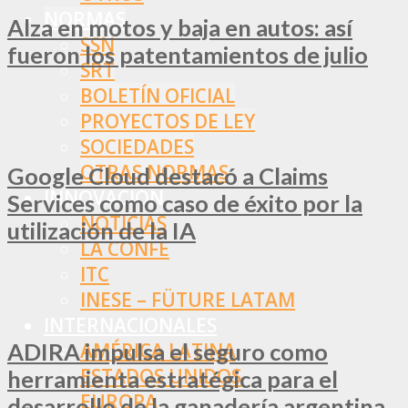
NORMAS
Alza en motos y baja en autos: así
SSN
fueron los patentamientos de julio
SRT
BOLETÍN OFICIAL
PROYECTOS DE LEY
SOCIEDADES
OTRAS NORMAS
Google Cloud destacó a Claims
INNOVACIÓN
Services como caso de éxito por la
NOTICIAS
utilización de la IA
LA CONFE
ITC
INESE – FÜTURE LATAM
INTERNACIONALES
ADIRA impulsa el seguro como
AMÉRICA LATINA
ESTADOS UNIDOS
herramienta estratégica para el
EUROPA
desarrollo de la ganadería argentina