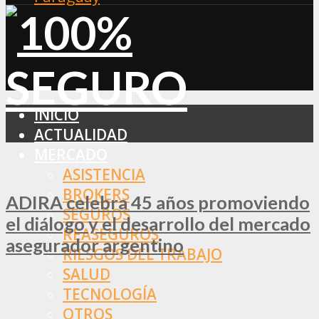
INICIO
ACTUALIDAD
MERCADO
ASISTENCIA
BROKERS
ADIRA celebra 45 años promoviendo
SEGUROS
el diálogo y el desarrollo del mercado
REASEGUROS
asegurador argentino
RIESGOS DEL TRABAJO
SALUD
TECNOLOGÍA
OTROS