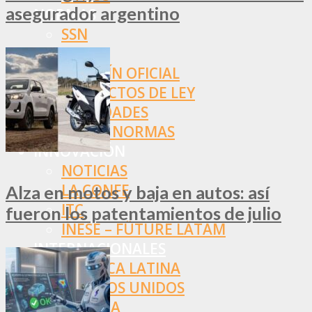
asegurador argentino
NORMAS
SSN
SRT
BOLETÍN OFICIAL
PROYECTOS DE LEY
SOCIEDADES
OTRAS NORMAS
INNOVACIÓN
NOTICIAS
LA CONFE
Alza en motos y baja en autos: así
ITC
fueron los patentamientos de julio
INESE – FÜTURE LATAM
INTERNACIONALES
AMÉRICA LATINA
ESTADOS UNIDOS
EUROPA