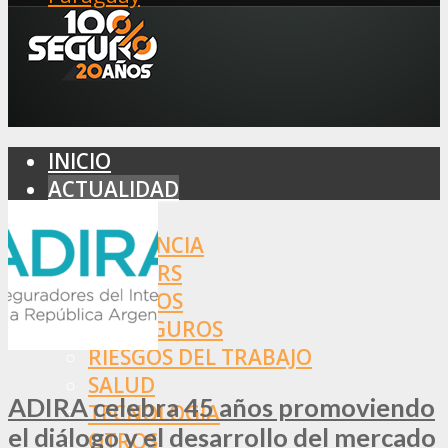
INICIO
ACTUALIDAD
MERCADO
ASISTENCIA
BROKERS
SEGUROS
REASEGUROS
RIESGOS DEL TRABAJO
SALUD
ADIRA celebra 45 años promoviendo
TECNOLOGÍA
el diálogo y el desarrollo del mercado
OTROS