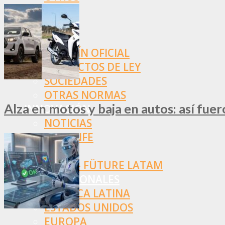
NORMAS
SSN
SRT
BOLETÍN OFICIAL
PROYECTOS DE LEY
SOCIEDADES
OTRAS NORMAS
Alza en motos y baja en autos: así fue
INNOVACIÓN
NOTICIAS
LA CONFE
ITC
INESE – FÜTURE LATAM
INTERNACIONALES
AMÉRICA LATINA
ESTADOS UNIDOS
EUROPA