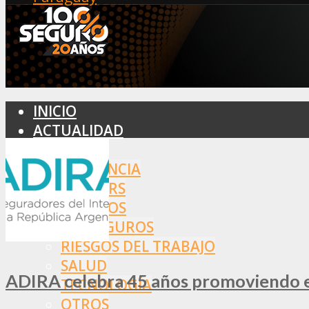
INICIO
ACTUALIDAD
MERCADO
ASISTENCIA
BROKERS
SEGUROS
REASEGUROS
RIESGOS DEL TRABAJO
SALUD
ADIRA celebra 45 años promoviendo el
TECNOLOGÍA
OTROS