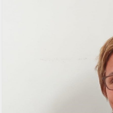
OTRAS NORMAS
INNOVACIÓN
NOTICIAS
LA CONFE
ITC
INESE – FÜTURE LATAM
INTERNACIONALES
AMÉRICA LATINA
ESTADOS UNIDOS
EUROPA
RESTO DEL MUNDO
PREVENCIÓN
MEDIOAMBIENTE
RIESGOS DEL TRABAJO
SALUD
SEGURIDAD