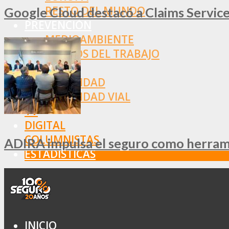
RESTO DEL MUNDO
Google Cloud destacó a Claims Services
PREVENCIÓN
MEDIOAMBIENTE
RIESGOS DEL TRABAJO
SALUD
SEGURIDAD
SEGURIDAD VIAL
TV
DIGITAL
COLUMNISTAS
ADIRA impulsa el seguro como herramie
ESTADÍSTICAS
INICIO