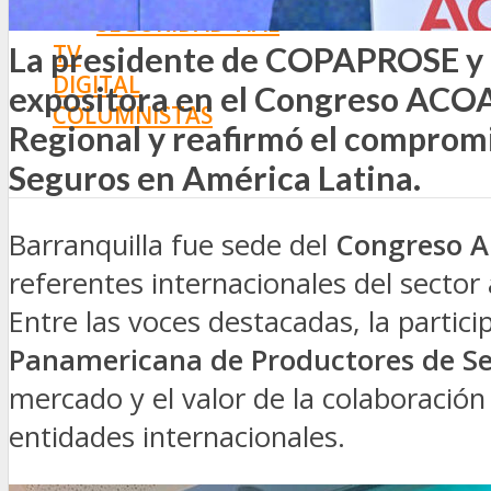
SEGURIDAD VIAL
TV
La presidente de COPAPROSE y 
DIGITAL
expositora en el Congreso ACOA
COLUMNISTAS
Regional y reafirmó el compromi
ESTADÍSTICAS
Seguros en América Latina.
Barranquilla fue sede del
Congreso 
referentes internacionales del sector
Entre las voces destacadas, la partic
Panamericana de Productores de S
mercado y el valor de la colaboració
entidades internacionales.