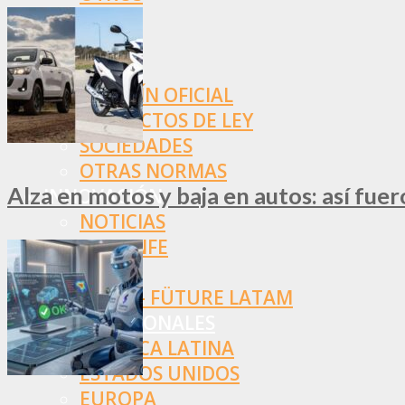
NORMAS
SSN
SRT
BOLETÍN OFICIAL
PROYECTOS DE LEY
SOCIEDADES
OTRAS NORMAS
Alza en motos y baja en autos: así fue
INNOVACIÓN
NOTICIAS
LA CONFE
ITC
INESE – FÜTURE LATAM
INTERNACIONALES
AMÉRICA LATINA
ESTADOS UNIDOS
EUROPA