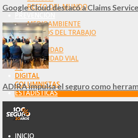
RESTO DEL MUNDO
Google Cloud destacó a Claims Services
PREVENCIÓN
MEDIOAMBIENTE
RIESGOS DEL TRABAJO
SALUD
SEGURIDAD
SEGURIDAD VIAL
TV
DIGITAL
COLUMNISTAS
ADIRA impulsa el seguro como herramie
ESTADÍSTICAS
INICIO