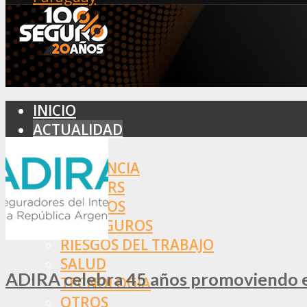
INICIO
ACTUALIDAD
MERCADO
ASISTENCIA
BROKERS
SEGUROS
REASEGUROS
RIESGOS DEL TRABAJO
SALUD
ADIRA celebra 45 años promoviendo el
TECNOLOGÍA
OTROS