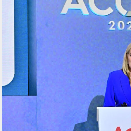
OTRAS NORMAS
INNOVACIÓN
NOTICIAS
LA CONFE
ITC
INESE – FÜTURE LATAM
INTERNACIONALES
AMÉRICA LATINA
ESTADOS UNIDOS
EUROPA
RESTO DEL MUNDO
PREVENCIÓN
MEDIOAMBIENTE
RIESGOS DEL TRABAJO
SALUD
SEGURIDAD