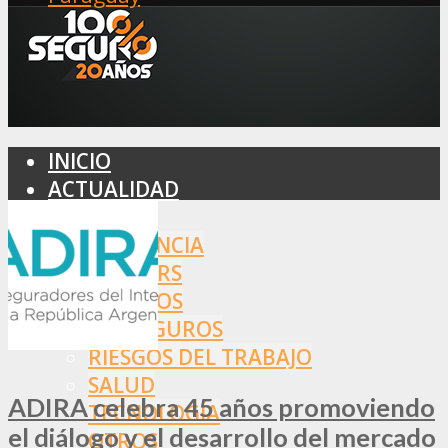
INICIO
ACTUALIDAD
MERCADO
ASISTENCIA
BROKERS
SEGUROS
REASEGUROS
RIESGOS DEL TRABAJO
SALUD
ADIRA celebra 45 años promoviendo
TECNOLOGÍA
el diálogo y el desarrollo del mercado
OTROS