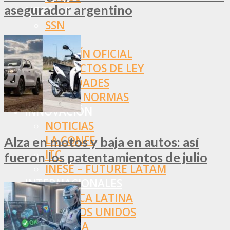
asegurador argentino
NORMAS
SSN
SRT
BOLETÍN OFICIAL
PROYECTOS DE LEY
SOCIEDADES
OTRAS NORMAS
INNOVACIÓN
NOTICIAS
LA CONFE
Alza en motos y baja en autos: así
ITC
fueron los patentamientos de julio
INESE – FÜTURE LATAM
INTERNACIONALES
AMÉRICA LATINA
ESTADOS UNIDOS
EUROPA