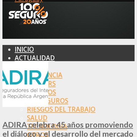
INICIO
ACTUALIDAD
MERCADO
ASISTENCIA
BROKERS
SEGUROS
REASEGUROS
RIESGOS DEL TRABAJO
SALUD
ADIRA celebra 45 años promoviendo
TECNOLOGÍA
el diálogo y el desarrollo del mercado
OTROS