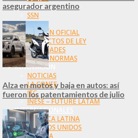
asegurador argentino
NORMAS
SSN
SRT
BOLETÍN OFICIAL
PROYECTOS DE LEY
SOCIEDADES
OTRAS NORMAS
INNOVACIÓN
NOTICIAS
LA CONFE
Alza en motos y baja en autos: así
ITC
fueron los patentamientos de julio
INESE – FÜTURE LATAM
INTERNACIONALES
AMÉRICA LATINA
ESTADOS UNIDOS
EUROPA