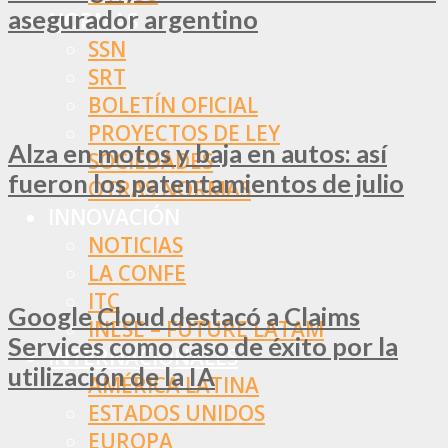
asegurador argentino
NORMAS
SSN
SRT
BOLETÍN OFICIAL
PROYECTOS DE LEY
Alza en motos y baja en autos: así
SOCIEDADES
fueron los patentamientos de julio
OTRAS NORMAS
INNOVACIÓN
NOTICIAS
LA CONFE
ITC
Google Cloud destacó a Claims
INESE – FÜTURE LATAM
Services como caso de éxito por la
INTERNACIONALES
utilización de la IA
AMÉRICA LATINA
ESTADOS UNIDOS
EUROPA