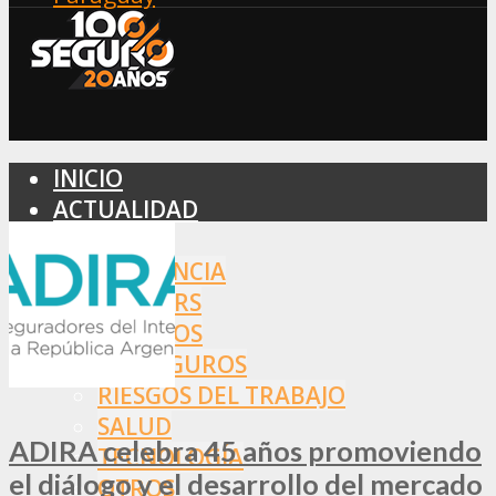
INICIO
ACTUALIDAD
MERCADO
ASISTENCIA
BROKERS
SEGUROS
REASEGUROS
RIESGOS DEL TRABAJO
SALUD
ADIRA celebra 45 años promoviendo
TECNOLOGÍA
el diálogo y el desarrollo del mercado
OTROS