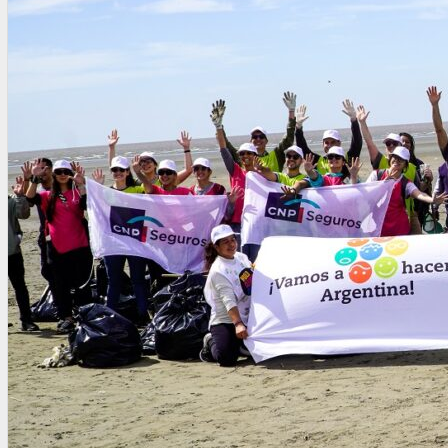
OTRAS NORMAS
INNOVACIÓN
NOTICIAS
LA CONFE
ITC
INESE – FÜTURE LATAM
INTERNACIONALES
AMÉRICA LATINA
ESTADOS UNIDOS
EUROPA
RESTO DEL MUNDO
PREVENCIÓN
MEDIOAMBIENTE
RIESGOS DEL TRABAJO
SALUD
SEGURIDAD