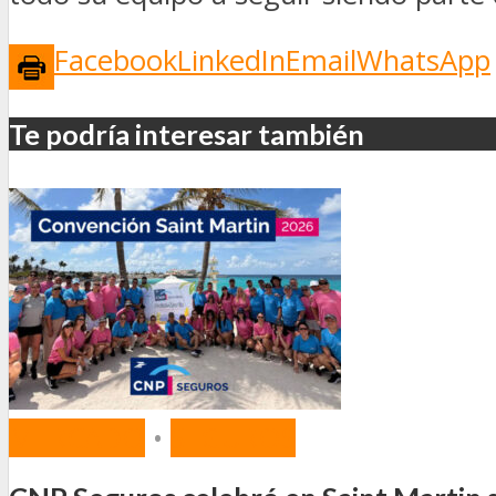
Facebook
LinkedIn
Email
WhatsApp
Te podría interesar también
MERCADO
•
SEGUROS