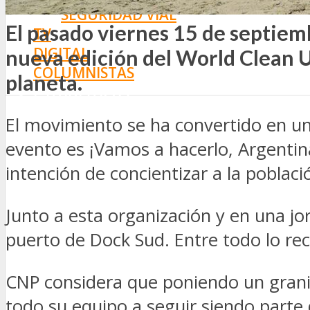
SEGURIDAD VIAL
El pasado viernes 15 de septiem
TV
DIGITAL
nueva edición del World Clean Up
COLUMNISTAS
planeta.
ESTADÍSTICAS
El movimiento se ha convertido en una
evento es ¡Vamos a hacerlo, Argentina
intención de concientizar a la poblaci
Junto a esta organización y en una jorn
puerto de Dock Sud. Entre todo lo rec
CNP considera que poniendo un grani
todo su equipo a seguir siendo parte 