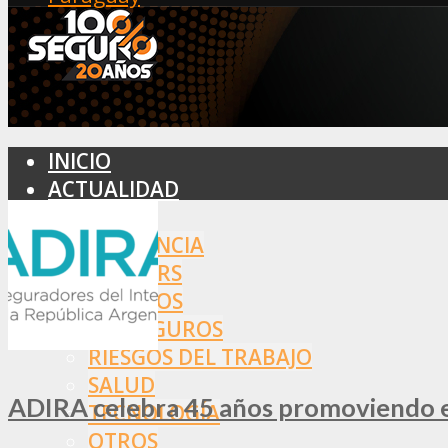
INICIO
ACTUALIDAD
MERCADO
ASISTENCIA
BROKERS
SEGUROS
REASEGUROS
RIESGOS DEL TRABAJO
SALUD
ADIRA celebra 45 años promoviendo el
TECNOLOGÍA
OTROS