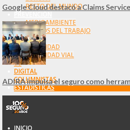
RESTO DEL MUNDO
Google Cloud destacó a Claims Services
PREVENCIÓN
MEDIOAMBIENTE
RIESGOS DEL TRABAJO
SALUD
SEGURIDAD
SEGURIDAD VIAL
TV
DIGITAL
COLUMNISTAS
ADIRA impulsa el seguro como herramie
ESTADÍSTICAS
INICIO