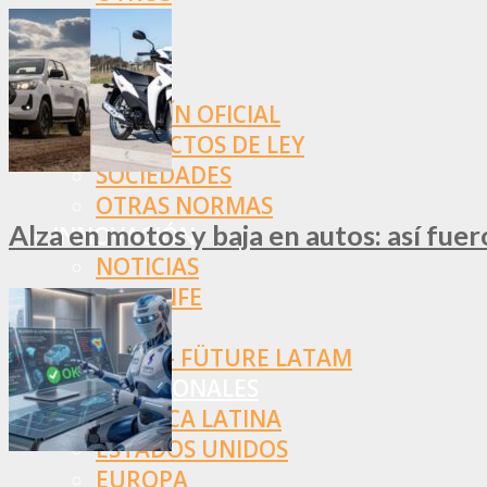
NORMAS
SSN
SRT
BOLETÍN OFICIAL
PROYECTOS DE LEY
SOCIEDADES
OTRAS NORMAS
Alza en motos y baja en autos: así fue
INNOVACIÓN
NOTICIAS
LA CONFE
ITC
INESE – FÜTURE LATAM
INTERNACIONALES
AMÉRICA LATINA
ESTADOS UNIDOS
EUROPA