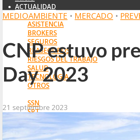
ACTUALIDAD
MEDIOAMBIENTE
•
MERCADO
•
PREV
MERCADO
ASISTENCIA
BROKERS
SEGUROS
CNP estuvo pre
REASEGUROS
RIESGOS DEL TRABAJO
Day 2023
SALUD
TECNOLOGÍA
OTROS
NORMAS
SSN
21 septiembre 2023
SRT
BOLETÍN OFICIAL
PROYECTOS DE LEY
SOCIEDADES