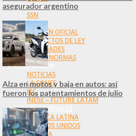
asegurador argentino
NORMAS
SSN
SRT
BOLETÍN OFICIAL
PROYECTOS DE LEY
SOCIEDADES
OTRAS NORMAS
INNOVACIÓN
NOTICIAS
LA CONFE
Alza en motos y baja en autos: así
ITC
fueron los patentamientos de julio
INESE – FÜTURE LATAM
INTERNACIONALES
AMÉRICA LATINA
ESTADOS UNIDOS
EUROPA