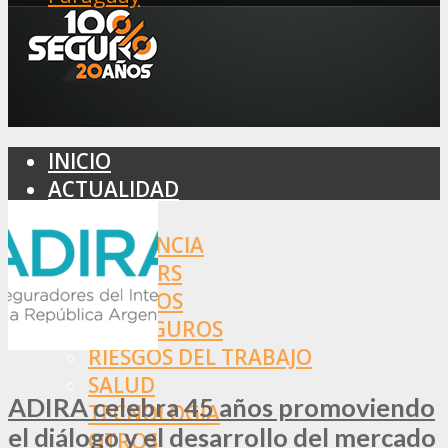
INICIO
ACTUALIDAD
MERCADO
ASISTENCIA
BROKERS
SEGUROS
REASEGUROS
RIESGOS DEL TRABAJO
SALUD
ADIRA celebra 45 años promoviendo
TECNOLOGÍA
el diálogo y el desarrollo del mercado
OTROS