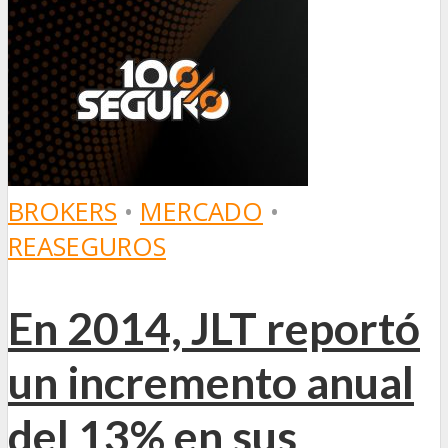
BROKERS
•
MERCADO
•
REASEGUROS
En 2014, JLT reportó
un incremento anual
del 13% en sus