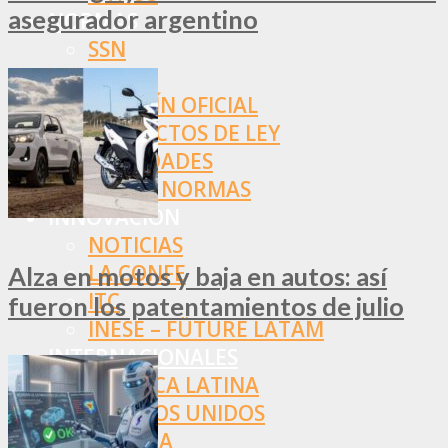
asegurador argentino
NORMAS
SSN
SRT
BOLETÍN OFICIAL
PROYECTOS DE LEY
SOCIEDADES
OTRAS NORMAS
INNOVACIÓN
NOTICIAS
LA CONFE
Alza en motos y baja en autos: así
ITC
fueron los patentamientos de julio
INESE – FÜTURE LATAM
INTERNACIONALES
AMÉRICA LATINA
ESTADOS UNIDOS
EUROPA