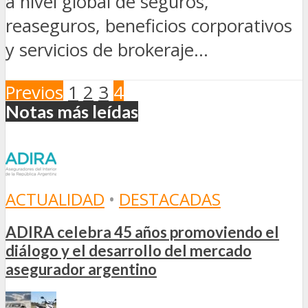
a nivel global de seguros,
reaseguros, beneficios corporativos
y servicios de brokeraje...
Previos
1
2
3
4
Notas más leídas
ACTUALIDAD
•
DESTACADAS
ADIRA celebra 45 años promoviendo el
diálogo y el desarrollo del mercado
asegurador argentino