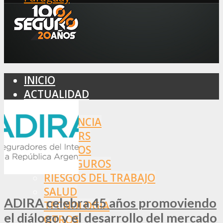
INICIO
ACTUALIDAD
MERCADO
ASISTENCIA
BROKERS
SEGUROS
REASEGUROS
RIESGOS DEL TRABAJO
SALUD
ADIRA celebra 45 años promoviendo
TECNOLOGÍA
el diálogo y el desarrollo del mercado
OTROS