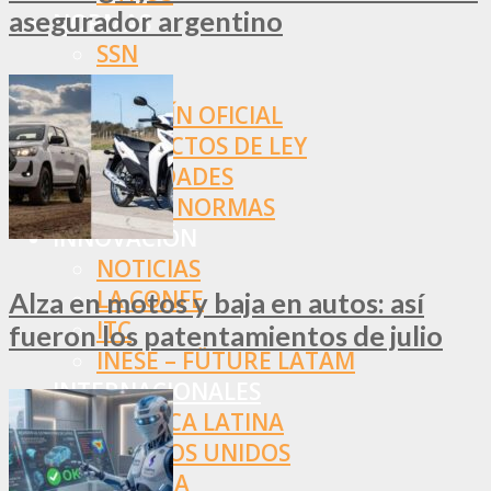
asegurador argentino
NORMAS
SSN
SRT
BOLETÍN OFICIAL
PROYECTOS DE LEY
SOCIEDADES
OTRAS NORMAS
INNOVACIÓN
NOTICIAS
LA CONFE
Alza en motos y baja en autos: así
ITC
fueron los patentamientos de julio
INESE – FÜTURE LATAM
INTERNACIONALES
AMÉRICA LATINA
ESTADOS UNIDOS
EUROPA