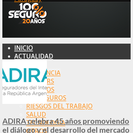
INICIO
ACTUALIDAD
MERCADO
ASISTENCIA
BROKERS
SEGUROS
REASEGUROS
RIESGOS DEL TRABAJO
SALUD
ADIRA celebra 45 años promoviendo
TECNOLOGÍA
el diálogo y el desarrollo del mercado
OTROS