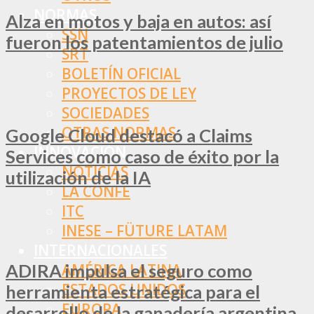
NORMAS
Alza en motos y baja en autos: así
SSN
fueron los patentamientos de julio
SRT
BOLETÍN OFICIAL
PROYECTOS DE LEY
SOCIEDADES
OTRAS NORMAS
Google Cloud destacó a Claims
INNOVACIÓN
Services como caso de éxito por la
NOTICIAS
utilización de la IA
LA CONFE
ITC
INESE – FÜTURE LATAM
INTERNACIONALES
ADIRA impulsa el seguro como
AMÉRICA LATINA
ESTADOS UNIDOS
herramienta estratégica para el
EUROPA
desarrollo de la ganadería argentina