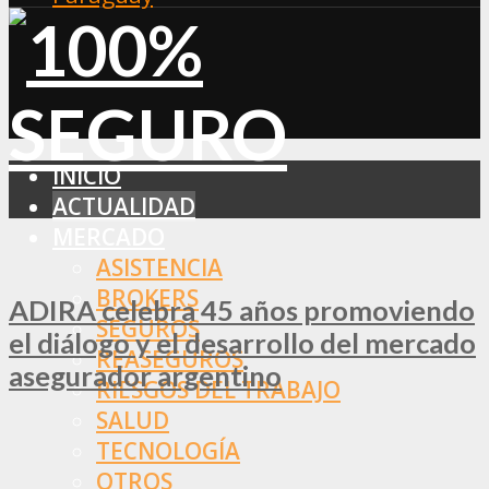
INICIO
ACTUALIDAD
MERCADO
ASISTENCIA
BROKERS
ADIRA celebra 45 años promoviendo
SEGUROS
el diálogo y el desarrollo del mercado
REASEGUROS
asegurador argentino
RIESGOS DEL TRABAJO
SALUD
TECNOLOGÍA
OTROS