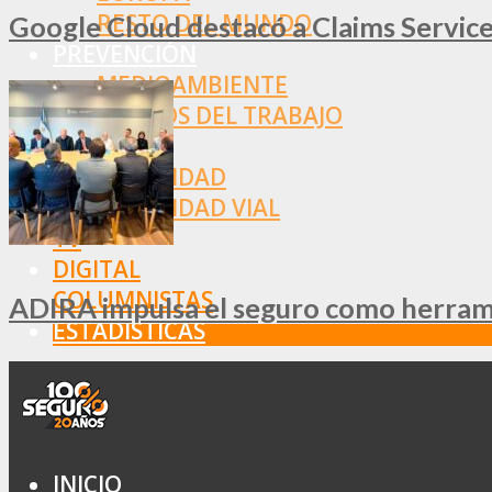
RESTO DEL MUNDO
Google Cloud destacó a Claims Services
PREVENCIÓN
MEDIOAMBIENTE
RIESGOS DEL TRABAJO
SALUD
SEGURIDAD
SEGURIDAD VIAL
TV
DIGITAL
COLUMNISTAS
ADIRA impulsa el seguro como herramie
ESTADÍSTICAS
INICIO