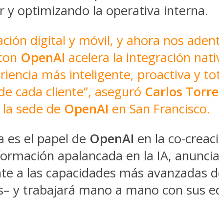
 y optimizando la operativa interna.
ción digital y móvil, y ahora nos aden
 con
OpenAI
acelera la integración nativ
riencia más inteligente, proactiva y t
de cada cliente”, aseguró
Carlos Torre
 la sede de
OpenAI
en San Francisco.
a es el papel de
OpenAI
en la co-creac
formación apalancada en la IA, anunci
nte a las capacidades más avanzadas 
 y trabajará mano a mano con sus equ