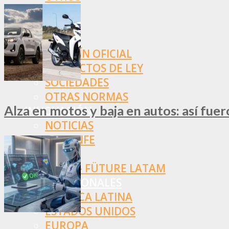
NORMAS
SSN
SRT
BOLETÍN OFICIAL
PROYECTOS DE LEY
SOCIEDADES
OTRAS NORMAS
Alza en motos y baja en autos: así fue
INNOVACIÓN
NOTICIAS
LA CONFE
ITC
INESE – FÜTURE LATAM
INTERNACIONALES
AMÉRICA LATINA
ESTADOS UNIDOS
EUROPA