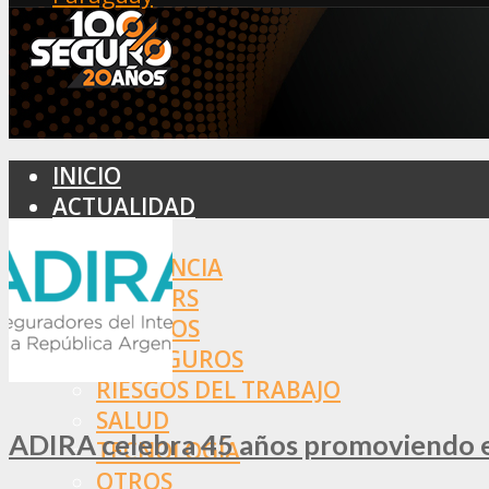
INICIO
ACTUALIDAD
MERCADO
ASISTENCIA
BROKERS
SEGUROS
REASEGUROS
RIESGOS DEL TRABAJO
SALUD
ADIRA celebra 45 años promoviendo el
TECNOLOGÍA
OTROS