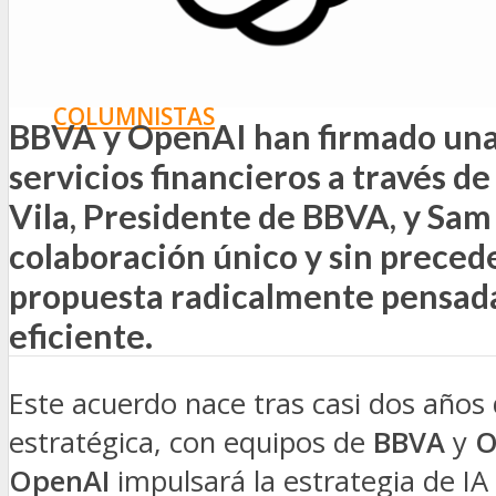
SEGURIDAD VIAL
TV
DIGITAL
COLUMNISTAS
BBVA y OpenAI han firmado una a
ESTADÍSTICAS
servicios financieros a través de
Vila, Presidente de BBVA, y Sa
colaboración único y sin precede
propuesta radicalmente pensada 
eficiente.
Este acuerdo nace tras casi dos años
estratégica, con equipos de
BBVA
y
O
OpenAI
impulsará la estrategia de IA