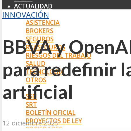
ACTUALIDAD
INNOVACIÓN
MERCADO
ASISTENCIA
BROKERS
SEGUROS
BBVA y OpenAI 
REASEGUROS
RIESGOS DEL TRABAJO
para redefinir 
SALUD
TECNOLOGÍA
OTROS
artificial
NORMAS
SSN
SRT
BOLETÍN OFICIAL
PROYECTOS DE LEY
12 diciembre 2025
SOCIEDADES