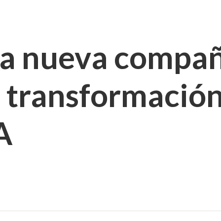
la nueva compa
a transformación
A