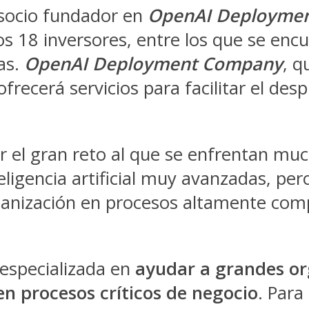
 socio fundador en
OpenAI Deployme
os 18 inversores, entre los que se enc
as.
OpenAI Deployment Company
, q
recerá servicios para facilitar el despli
r el gran reto al que se enfrentan m
teligencia artificial muy avanzadas, pe
ganización en procesos altamente compl
especializada en
ayudar a grandes or
 en procesos críticos de negocio
. Para