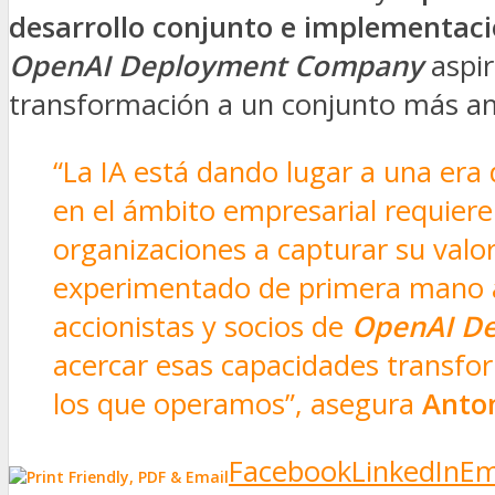
desarrollo conjunto e implementaci
OpenAI Deployment Company
aspir
transformación a un conjunto más am
“La IA está dando lugar a una era
en el ámbito empresarial requiere 
organizaciones a capturar su valo
experimentado de primera mano a
accionistas y socios de
OpenAI D
acercar esas capacidades transfo
los que operamos”, asegura
Anton
Facebook
LinkedIn
Em