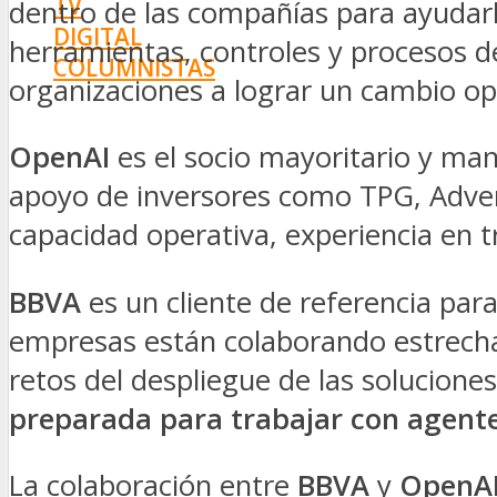
TV
dentro de las compañías para ayudarle
DIGITAL
herramientas, controles y procesos de 
COLUMNISTAS
organizaciones a lograr un cambio op
ESTADÍSTICAS
OpenAI
es el socio mayoritario y man
apoyo de inversores como TPG, Adven
capacidad operativa, experiencia en 
BBVA
es un cliente de referencia par
empresas están colaborando estrech
retos del despliegue de las solucione
preparada para trabajar con agent
La colaboración entre
BBVA
y
OpenA