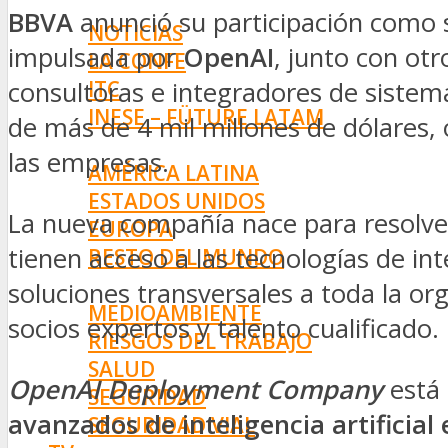
INNOVACIÓN
BBVA
anunció su participación como
NOTICIAS
impulsada por
OpenAI
, junto con otr
LA CONFE
ITC
consultoras e integradores de sistem
INESE – FÜTURE LATAM
de más de 4 mil millones de dólares, of
INTERNACIONALES
las empresas.
AMÉRICA LATINA
ESTADOS UNIDOS
La nueva compañía nace para resolve
EUROPA
tienen acceso a las tecnologías de in
RESTO DEL MUNDO
PREVENCIÓN
soluciones transversales a toda la or
MEDIOAMBIENTE
socios expertos y talento cualificado.
RIESGOS DEL TRABAJO
SALUD
OpenAI Deployment Company
está 
SEGURIDAD
avanzados de inteligencia artificial
SEGURIDAD VIAL