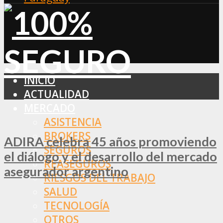
INICIO
ACTUALIDAD
MERCADO
ASISTENCIA
BROKERS
ADIRA celebra 45 años promoviendo
SEGUROS
el diálogo y el desarrollo del mercado
REASEGUROS
asegurador argentino
RIESGOS DEL TRABAJO
SALUD
TECNOLOGÍA
OTROS