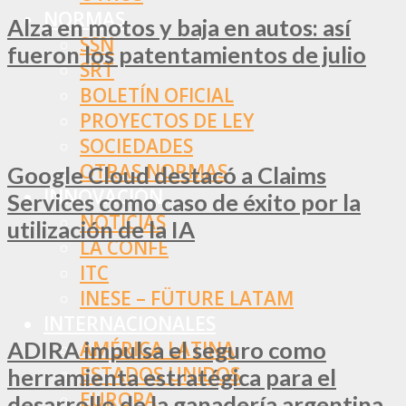
NORMAS
Alza en motos y baja en autos: así
SSN
fueron los patentamientos de julio
SRT
BOLETÍN OFICIAL
PROYECTOS DE LEY
SOCIEDADES
OTRAS NORMAS
Google Cloud destacó a Claims
INNOVACIÓN
Services como caso de éxito por la
NOTICIAS
utilización de la IA
LA CONFE
ITC
INESE – FÜTURE LATAM
INTERNACIONALES
ADIRA impulsa el seguro como
AMÉRICA LATINA
ESTADOS UNIDOS
herramienta estratégica para el
EUROPA
desarrollo de la ganadería argentina