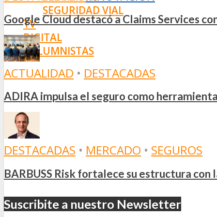
SEGURIDAD VIAL
Google Cloud destacó a Claims Services como
TV
DIGITAL
COLUMNISTAS
ESTADÍSTICAS
ACTUALIDAD
•
DESTACADAS
ADIRA impulsa el seguro como herramienta e
DESTACADAS
•
MERCADO
•
SEGUROS
BARBUSS Risk fortalece su estructura con 
Suscribite a nuestro Newsletter