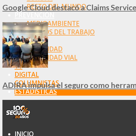
RESTO DEL MUNDO
Google Cloud destacó a Claims Services
PREVENCIÓN
MEDIOAMBIENTE
RIESGOS DEL TRABAJO
SALUD
SEGURIDAD
SEGURIDAD VIAL
TV
DIGITAL
COLUMNISTAS
ADIRA impulsa el seguro como herramie
ESTADÍSTICAS
INICIO