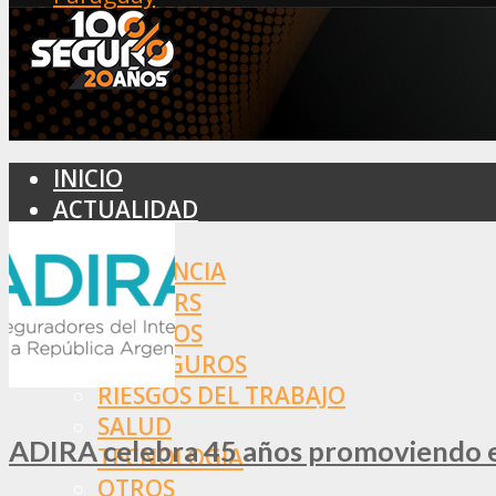
INICIO
ACTUALIDAD
MERCADO
ASISTENCIA
BROKERS
SEGUROS
REASEGUROS
RIESGOS DEL TRABAJO
SALUD
ADIRA celebra 45 años promoviendo el
TECNOLOGÍA
OTROS