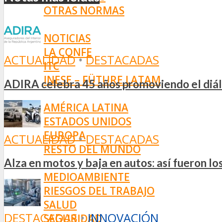
OTRAS NORMAS
INNOVACIÓN
NOTICIAS
LA CONFE
ACTUALIDAD
•
DESTACADAS
ITC
INESE – FÜTURE LATAM
ADIRA celebra 45 años promoviendo el diál
INTERNACIONALES
AMÉRICA LATINA
ESTADOS UNIDOS
EUROPA
ACTUALIDAD
•
DESTACADAS
RESTO DEL MUNDO
PREVENCIÓN
Alza en motos y baja en autos: así fueron l
MEDIOAMBIENTE
RIESGOS DEL TRABAJO
SALUD
DESTACADAS
•
INNOVACIÓN
SEGURIDAD