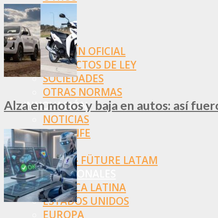
NORMAS
SSN
SRT
BOLETÍN OFICIAL
PROYECTOS DE LEY
SOCIEDADES
OTRAS NORMAS
Alza en motos y baja en autos: así fue
INNOVACIÓN
NOTICIAS
LA CONFE
ITC
INESE – FÜTURE LATAM
INTERNACIONALES
AMÉRICA LATINA
ESTADOS UNIDOS
EUROPA