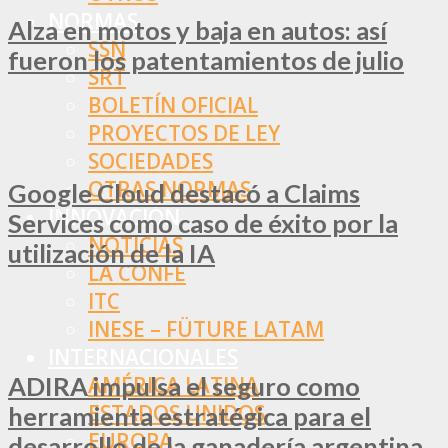
NORMAS
Alza en motos y baja en autos: así
SSN
fueron los patentamientos de julio
SRT
BOLETÍN OFICIAL
PROYECTOS DE LEY
SOCIEDADES
OTRAS NORMAS
Google Cloud destacó a Claims
INNOVACIÓN
Services como caso de éxito por la
NOTICIAS
utilización de la IA
LA CONFE
ITC
INESE – FÜTURE LATAM
INTERNACIONALES
ADIRA impulsa el seguro como
AMÉRICA LATINA
ESTADOS UNIDOS
herramienta estratégica para el
EUROPA
desarrollo de la ganadería argentina