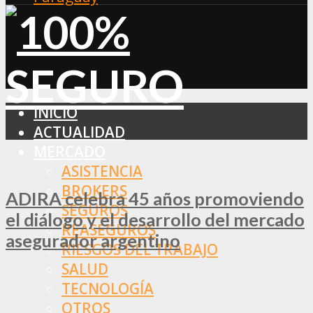
INICIO
ACTUALIDAD
MERCADO
ASISTENCIA
BROKERS
ADIRA celebra 45 años promoviendo
SEGUROS
el diálogo y el desarrollo del mercado
REASEGUROS
asegurador argentino
RIESGOS DEL TRABAJO
SALUD
TECNOLOGÍA
OTROS