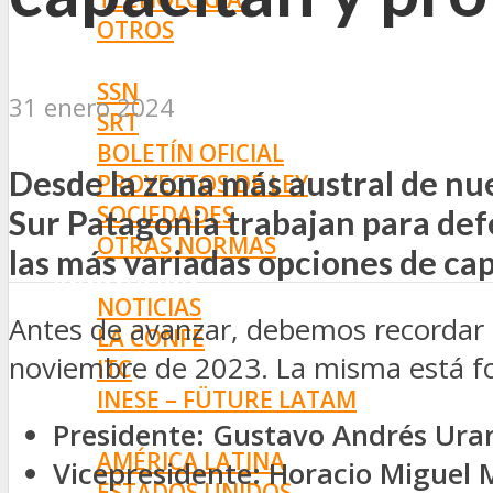
OTROS
NORMAS
SSN
31 enero 2024
SRT
BOLETÍN OFICIAL
Desde la zona más austral de nu
PROYECTOS DE LEY
SOCIEDADES
Sur Patagonia trabajan para defe
OTRAS NORMAS
las más variadas opciones de ca
INNOVACIÓN
NOTICIAS
Antes de avanzar, debemos recordar 
LA CONFE
noviembre de 2023. La misma está f
ITC
INESE – FÜTURE LATAM
INTERNACIONALES
Presidente: Gustavo Andrés Ura
AMÉRICA LATINA
Vicepresidente: Horacio Miguel 
ESTADOS UNIDOS