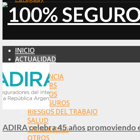
INICIO
ACTUALIDAD
MERCADO
ASISTENCIA
BROKERS
SEGUROS
REASEGUROS
RIESGOS DEL TRABAJO
SALUD
ADIRA celebra 45 años promoviendo el
TECNOLOGÍA
OTROS