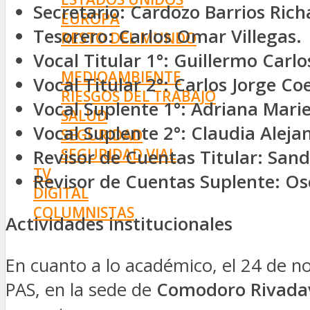
Secretario: Cardozo Barrios Richa
EUROPA
Tesorero: Carlos Omar Villegas.
RESTO DEL MUNDO
PREVENCIÓN
Vocal Titular 1°: Guillermo Carl
MEDIOAMBIENTE
Vocal Titular 2°: Carlos Jorge Co
RIESGOS DEL TRABAJO
Vocal Suplente 1°: Adriana Marie
SALUD
Vocal Suplente 2°: Claudia Aleja
SEGURIDAD
SEGURIDAD VIAL
Revisor de Cuentas Titular: San
TV
Revisor de Cuentas Suplente: Os
DIGITAL
COLUMNISTAS
Actividades institucionales
ESTADÍSTICAS
En cuanto a lo académico, el 24 de 
PAS, en la sede de
Comodoro Rivada