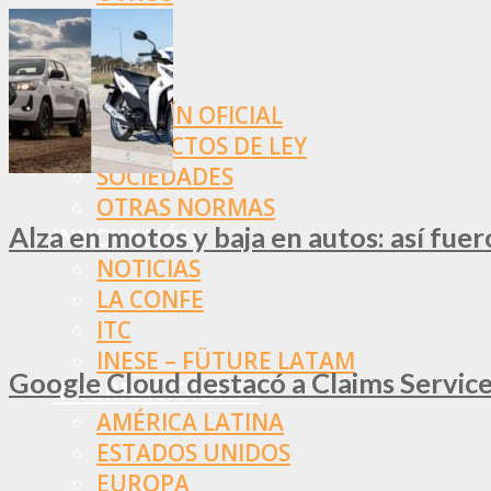
NORMAS
SSN
SRT
BOLETÍN OFICIAL
PROYECTOS DE LEY
SOCIEDADES
OTRAS NORMAS
Alza en motos y baja en autos: así fue
INNOVACIÓN
NOTICIAS
LA CONFE
ITC
INESE – FÜTURE LATAM
Google Cloud destacó a Claims Services
INTERNACIONALES
AMÉRICA LATINA
ESTADOS UNIDOS
EUROPA