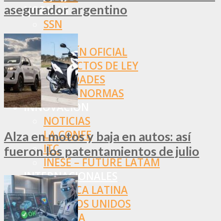
asegurador argentino
NORMAS
SSN
SRT
BOLETÍN OFICIAL
PROYECTOS DE LEY
SOCIEDADES
OTRAS NORMAS
INNOVACIÓN
NOTICIAS
LA CONFE
Alza en motos y baja en autos: así
ITC
fueron los patentamientos de julio
INESE – FÜTURE LATAM
INTERNACIONALES
AMÉRICA LATINA
ESTADOS UNIDOS
EUROPA