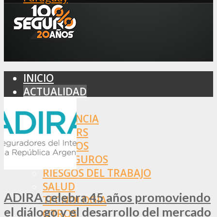
INICIO
ACTUALIDAD
MERCADO
ASISTENCIA
BROKERS
SEGUROS
REASEGUROS
RIESGOS DEL TRABAJO
SALUD
ADIRA celebra 45 años promoviendo
TECNOLOGÍA
el diálogo y el desarrollo del mercado
OTROS