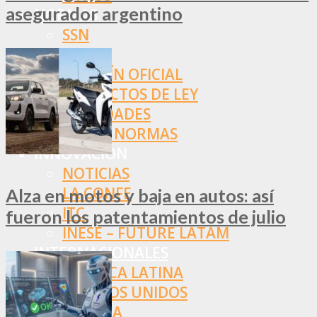
asegurador argentino
NORMAS
SSN
SRT
BOLETÍN OFICIAL
PROYECTOS DE LEY
SOCIEDADES
OTRAS NORMAS
INNOVACIÓN
NOTICIAS
LA CONFE
Alza en motos y baja en autos: así
ITC
fueron los patentamientos de julio
INESE – FÜTURE LATAM
INTERNACIONALES
AMÉRICA LATINA
ESTADOS UNIDOS
EUROPA