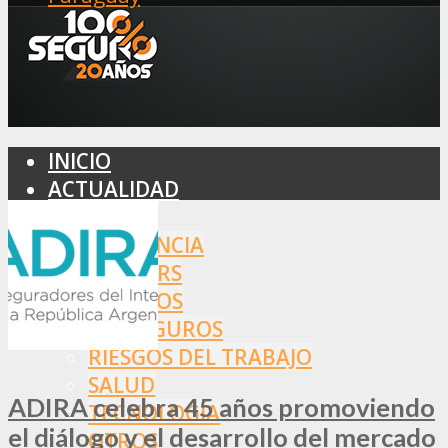
INICIO
ACTUALIDAD
MERCADO
ASISTENCIA
BROKERS
SEGUROS
REASEGUROS
RIESGOS DEL TRABAJO
SALUD
ADIRA celebra 45 años promoviendo
TECNOLOGÍA
el diálogo y el desarrollo del mercado
OTROS