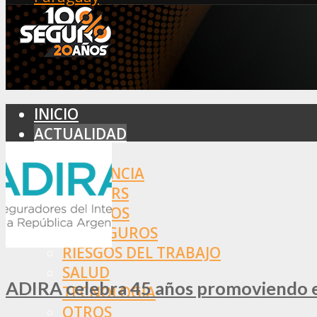
INICIO
ACTUALIDAD
MERCADO
ASISTENCIA
BROKERS
SEGUROS
REASEGUROS
RIESGOS DEL TRABAJO
SALUD
ADIRA celebra 45 años promoviendo el
TECNOLOGÍA
OTROS