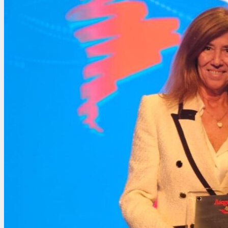
OTRAS NORMAS
INNOVACIÓN
NOTICIAS
LA CONFE
ITC
INESE – FÜTURE LATAM
INTERNACIONALES
AMÉRICA LATINA
ESTADOS UNIDOS
EUROPA
RESTO DEL MUNDO
PREVENCIÓN
MEDIOAMBIENTE
RIESGOS DEL TRABAJO
SALUD
SEGURIDAD