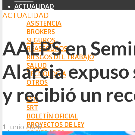
ACTUALIDAD
ACTUALIDAD
MERCADO
ASISTENCIA
BROKERS
SEGUROS
AALPS en Semin
REASEGUROS
RIESGOS DEL TRABAJO
Alarcia expuso 
SALUD
TECNOLOGÍA
OTROS
y recibió un re
NORMAS
SSN
SRT
BOLETÍN OFICIAL
PROYECTOS DE LEY
1 junio 2026
SOCIEDADES