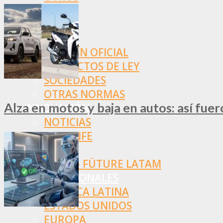
NORMAS
SSN
SRT
BOLETÍN OFICIAL
PROYECTOS DE LEY
SOCIEDADES
OTRAS NORMAS
Alza en motos y baja en autos: así fue
INNOVACIÓN
NOTICIAS
LA CONFE
ITC
INESE – FÜTURE LATAM
INTERNACIONALES
AMÉRICA LATINA
ESTADOS UNIDOS
EUROPA