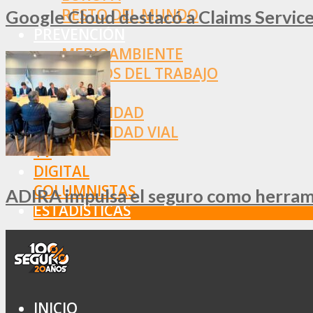
RESTO DEL MUNDO
Google Cloud destacó a Claims Services
PREVENCIÓN
MEDIOAMBIENTE
RIESGOS DEL TRABAJO
SALUD
SEGURIDAD
SEGURIDAD VIAL
TV
DIGITAL
COLUMNISTAS
ADIRA impulsa el seguro como herramie
ESTADÍSTICAS
INICIO