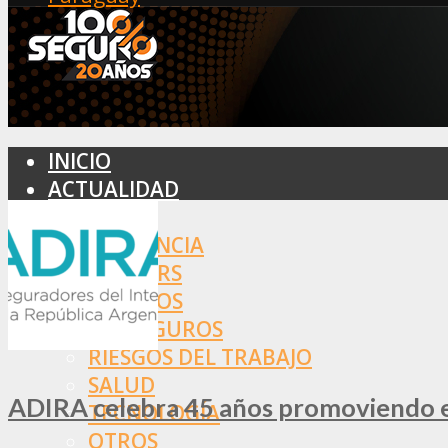
INICIO
ACTUALIDAD
MERCADO
ASISTENCIA
BROKERS
SEGUROS
REASEGUROS
RIESGOS DEL TRABAJO
SALUD
ADIRA celebra 45 años promoviendo el
TECNOLOGÍA
OTROS