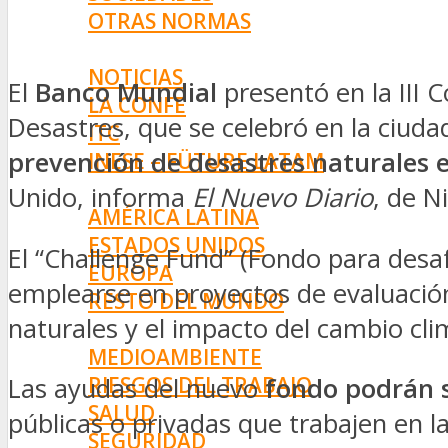
OTRAS NORMAS
INNOVACIÓN
NOTICIAS
El
Banco Mundial
presentó en la III 
LA CONFE
Desastres, que se celebró en la ciuda
ITC
prevención de desastres naturales en
INESE – FÜTURE LATAM
INTERNACIONALES
Unido, informa
El Nuevo Diario
, de N
AMÉRICA LATINA
ESTADOS UNIDOS
El “Challenge Fund” (Fondo para desa
EUROPA
emplearse en proyectos de evaluación
RESTO DEL MUNDO
naturales y el impacto del cambio cli
PREVENCIÓN
MEDIOAMBIENTE
RIESGOS DEL TRABAJO
Las ayudas del nuevo
fondo podrán s
SALUD
públicas o privadas que trabajen en l
SEGURIDAD