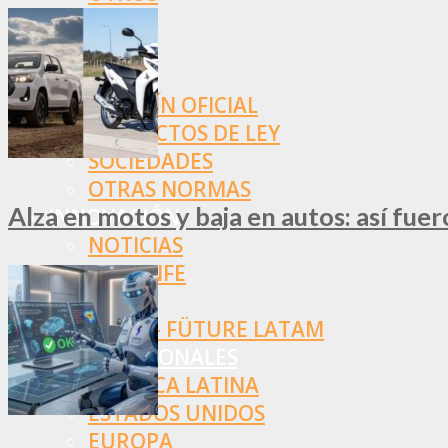
NORMAS
SSN
SRT
BOLETÍN OFICIAL
PROYECTOS DE LEY
SOCIEDADES
OTRAS NORMAS
Alza en motos y baja en autos: así fue
INNOVACIÓN
NOTICIAS
LA CONFE
ITC
INESE – FÜTURE LATAM
INTERNACIONALES
AMÉRICA LATINA
ESTADOS UNIDOS
EUROPA