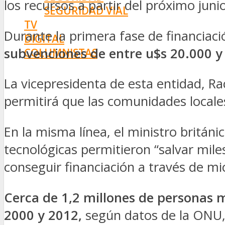
los recursos a partir del próximo junio
SEGURIDAD VIAL
TV
Durante la primera fase de financiaci
DIGITAL
subvenciones de entre u$s 20.000 y
COLUMNISTAS
ESTADÍSTICAS
La vicepresidenta de esta entidad, Ra
permitirá que las comunidades locales
En la misma línea, el ministro britá
tecnológicas permitieron “salvar mile
conseguir financiación a través de m
Cerca de 1,2 millones de personas m
2000 y 2012,
según datos de la ONU,