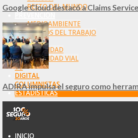
RESTO DEL MUNDO
Google Cloud destacó a Claims Services
PREVENCIÓN
MEDIOAMBIENTE
RIESGOS DEL TRABAJO
SALUD
SEGURIDAD
SEGURIDAD VIAL
TV
DIGITAL
COLUMNISTAS
ADIRA impulsa el seguro como herramie
ESTADÍSTICAS
INICIO