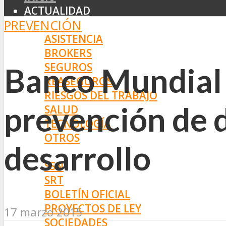
ACTUALIDAD
PREVENCIÓN
MERCADO
ASISTENCIA
BROKERS
SEGUROS
Banco Mundial 
REASEGUROS
RIESGOS DEL TRABAJO
prevención de d
SALUD
TECNOLOGÍA
OTROS
desarrollo
NORMAS
SSN
SRT
BOLETÍN OFICIAL
PROYECTOS DE LEY
17 marzo 2015
SOCIEDADES