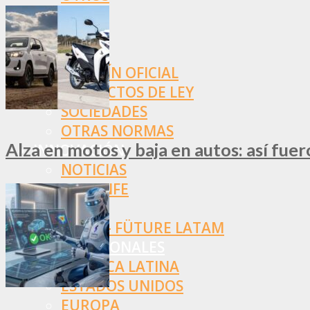
NORMAS
SSN
SRT
BOLETÍN OFICIAL
PROYECTOS DE LEY
SOCIEDADES
OTRAS NORMAS
Alza en motos y baja en autos: así fue
INNOVACIÓN
NOTICIAS
LA CONFE
ITC
INESE – FÜTURE LATAM
INTERNACIONALES
AMÉRICA LATINA
ESTADOS UNIDOS
EUROPA