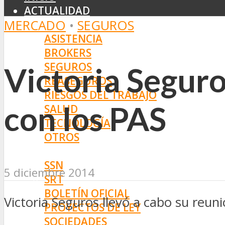
ACTUALIDAD
MERCADO
•
SEGUROS
MERCADO
ASISTENCIA
BROKERS
SEGUROS
Victoria Seguro
REASEGUROS
RIESGOS DEL TRABAJO
con los PAS
SALUD
TECNOLOGÍA
OTROS
NORMAS
SSN
5 diciembre 2014
SRT
BOLETÍN OFICIAL
Victoria Seguros llevó a cabo su reun
PROYECTOS DE LEY
SOCIEDADES