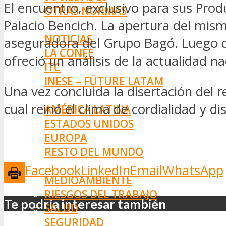
El encuentro, exclusivo para sus Prod
OTRAS NORMAS
Palacio Bencich. La apertura del mismo
INNOVACIÓN
NOTICIAS
aseguradora del Grupo Bagó. Luego de
LA CONFE
ofreció un análisis de la actualidad na
ITC
INESE – FÜTURE LATAM
Una vez concluida la disertación del r
INTERNACIONALES
cual reinó el clima de cordialidad y d
AMÉRICA LATINA
ESTADOS UNIDOS
EUROPA
RESTO DEL MUNDO
PREVENCIÓN
Facebook
LinkedIn
Email
WhatsApp
MEDIOAMBIENTE
RIESGOS DEL TRABAJO
Te podría interesar también
SALUD
SEGURIDAD