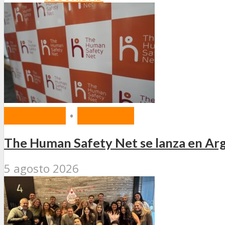
SEGURIDAD VIAL
TV
DIGITAL
COLUMNISTAS
ESTADÍSTICAS
MERCADO
•
SEGUROS
The Human Safety Net se lanza en Arg
5 agosto 2026