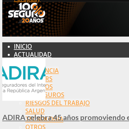
INICIO
ACTUALIDAD
MERCADO
ASISTENCIA
BROKERS
SEGUROS
REASEGUROS
RIESGOS DEL TRABAJO
SALUD
ADIRA celebra 45 años promoviendo el
TECNOLOGÍA
OTROS