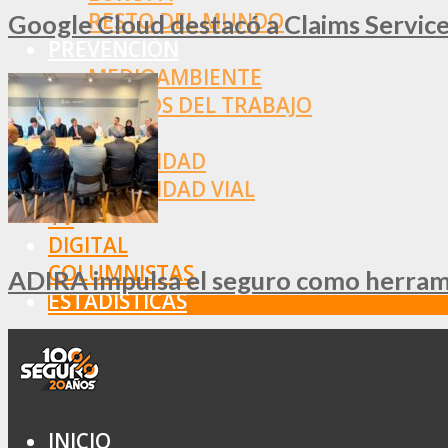
RESTO DEL MUNDO
Google Cloud destacó a Claims Services
PREVENCIÓN
MEDIOAMBIENTE
RIESGOS DEL TRABAJO
SALUD
SEGURIDAD
SEGURIDAD VIAL
TV
DIGITAL
COLUMNISTAS
ADIRA impulsa el seguro como herramie
ESTADÍSTICAS
INICIO