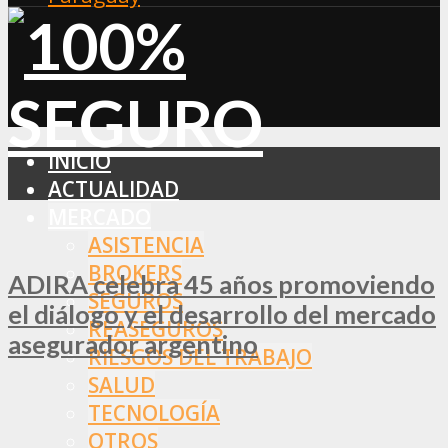
INICIO
ACTUALIDAD
MERCADO
ASISTENCIA
BROKERS
ADIRA celebra 45 años promoviendo
SEGUROS
el diálogo y el desarrollo del mercado
REASEGUROS
asegurador argentino
RIESGOS DEL TRABAJO
SALUD
TECNOLOGÍA
OTROS