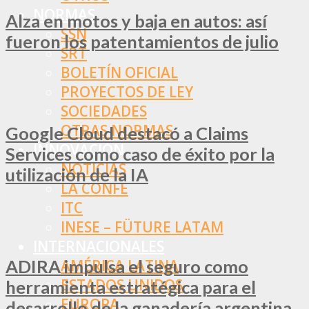
NORMAS
Alza en motos y baja en autos: así
SSN
fueron los patentamientos de julio
SRT
BOLETÍN OFICIAL
PROYECTOS DE LEY
SOCIEDADES
OTRAS NORMAS
Google Cloud destacó a Claims
INNOVACIÓN
Services como caso de éxito por la
NOTICIAS
utilización de la IA
LA CONFE
ITC
INESE – FÜTURE LATAM
INTERNACIONALES
ADIRA impulsa el seguro como
AMÉRICA LATINA
ESTADOS UNIDOS
herramienta estratégica para el
EUROPA
desarrollo de la ganadería argentina