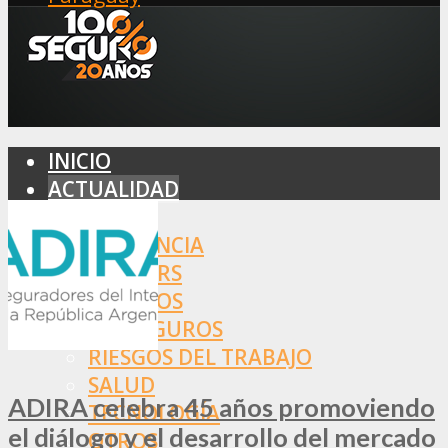
INICIO
ACTUALIDAD
MERCADO
ASISTENCIA
BROKERS
SEGUROS
REASEGUROS
RIESGOS DEL TRABAJO
SALUD
ADIRA celebra 45 años promoviendo
TECNOLOGÍA
el diálogo y el desarrollo del mercado
OTROS