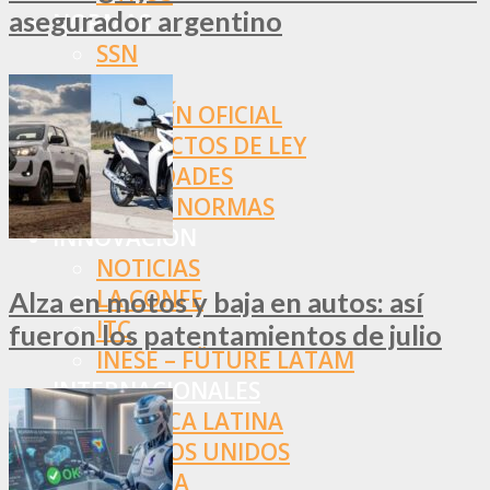
asegurador argentino
NORMAS
SSN
SRT
BOLETÍN OFICIAL
PROYECTOS DE LEY
SOCIEDADES
OTRAS NORMAS
INNOVACIÓN
NOTICIAS
LA CONFE
Alza en motos y baja en autos: así
ITC
fueron los patentamientos de julio
INESE – FÜTURE LATAM
INTERNACIONALES
AMÉRICA LATINA
ESTADOS UNIDOS
EUROPA