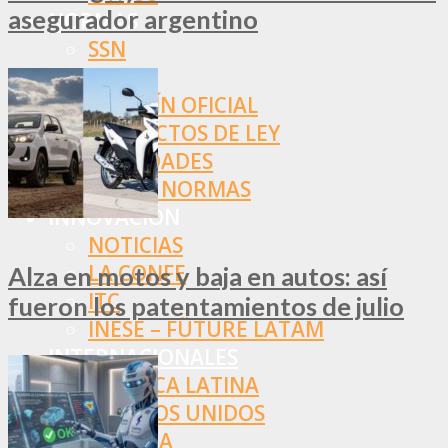
asegurador argentino
NORMAS
SSN
SRT
BOLETÍN OFICIAL
PROYECTOS DE LEY
SOCIEDADES
OTRAS NORMAS
INNOVACIÓN
NOTICIAS
LA CONFE
Alza en motos y baja en autos: así
ITC
fueron los patentamientos de julio
INESE – FÜTURE LATAM
INTERNACIONALES
AMÉRICA LATINA
ESTADOS UNIDOS
EUROPA