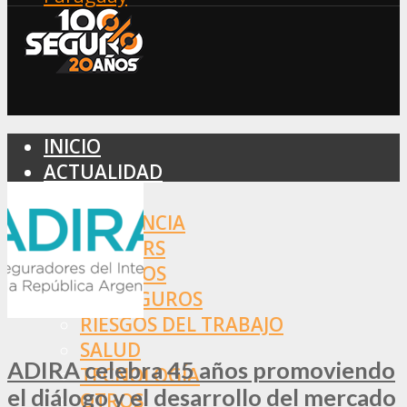
INICIO
ACTUALIDAD
MERCADO
ASISTENCIA
BROKERS
SEGUROS
REASEGUROS
RIESGOS DEL TRABAJO
SALUD
ADIRA celebra 45 años promoviendo
TECNOLOGÍA
el diálogo y el desarrollo del mercado
OTROS