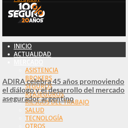
INICIO
ACTUALIDAD
MERCADO
ASISTENCIA
BROKERS
ADIRA celebra 45 años promoviendo
SEGUROS
el diálogo y el desarrollo del mercado
REASEGUROS
asegurador argentino
RIESGOS DEL TRABAJO
SALUD
TECNOLOGÍA
OTROS