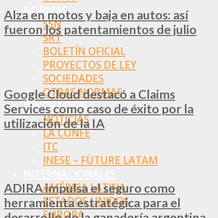
NORMAS
Alza en motos y baja en autos: así
SSN
fueron los patentamientos de julio
SRT
BOLETÍN OFICIAL
PROYECTOS DE LEY
SOCIEDADES
OTRAS NORMAS
Google Cloud destacó a Claims
INNOVACIÓN
Services como caso de éxito por la
NOTICIAS
utilización de la IA
LA CONFE
ITC
INESE – FÜTURE LATAM
INTERNACIONALES
ADIRA impulsa el seguro como
AMÉRICA LATINA
ESTADOS UNIDOS
herramienta estratégica para el
EUROPA
desarrollo de la ganadería argentina